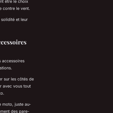
t être le choix
e contre le vent.
olidité et leur
ccessoires
s accessoires
stions.
 sur les côtés de
r avec vous tout
to.
e moto, juste au-
lément des pare-