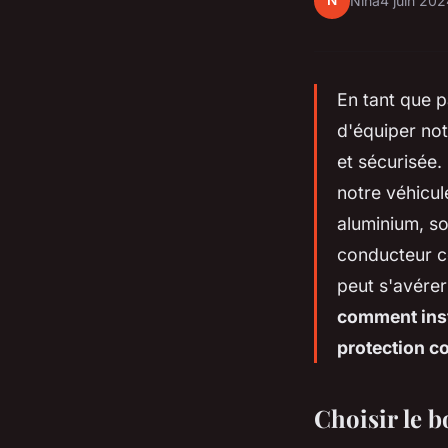
N
Nina
4 juin 20
En tant que 
d'équiper not
et sécurisée.
notre véhicul
aluminium, so
conducteur co
peut s'avérer
comment inst
protection co
Choisir le 