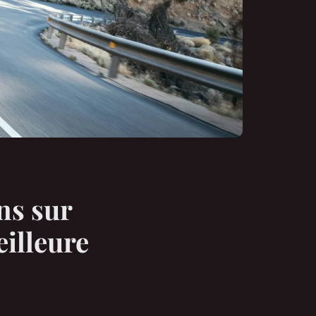
ns sur
illeure