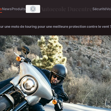
Autoecole Ducentre
o
News
Produits
Sécurité
Vo
r une moto de touring pour une meilleure protection contre le vent 