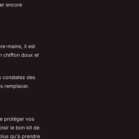
ger encore
e-mains, il est
n chiffon doux et
s constatez des
es remplacer.
de protéger vos
sir le bon kit de
 plus qu'à prendre