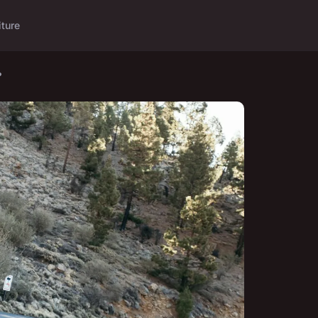
iture
?