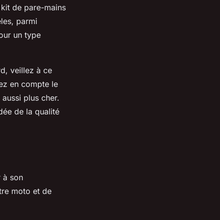
 kit de pare-mains
les, parmi
our un type
d, veillez à ce
nez en compte le
 aussi plus cher.
dée de la qualité
r à son
tre moto et de