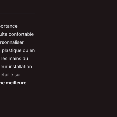
portance
uite confortable
ersonnaliser
 plastique ou en
r les mains du
ur installation
taillé sur
ne meilleure