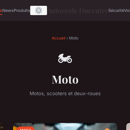
Autoecole Ducentre
o
News
Produits
Sécurité
Vo
Accueil
› Moto
🏍️
Moto
Motos, scooters et deux-roues